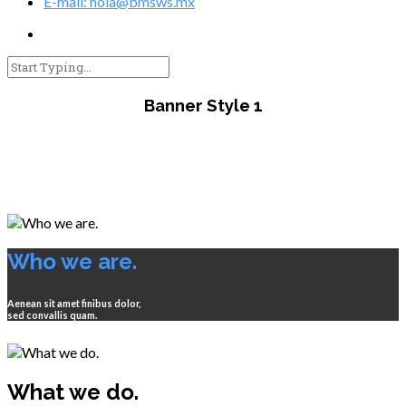
E-mail: hola@bmsws.mx
Banner Style 1
Who we are.
Aenean sit amet finibus dolor,
sed convallis quam.
What we do.