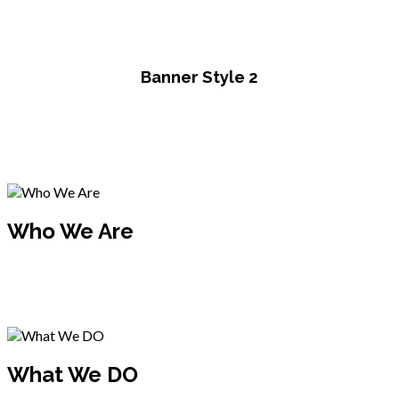
Aenean sit amet finibus dolor,
sed convallis quam.
Banner Style 2
Who We Are
Mauris vestibulum congue neque sit amet dapibus. Nullam
facilisis pulvinar lorem at iaculis odio tristique venenatis
elementum.
What We DO