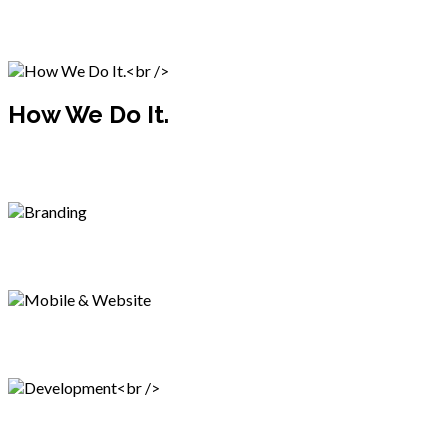
Nunc est nulla, tincidunt cursus neque eget, eleifend odio
tristique venenatis elementum dapibus nunc. Proin ac sem sed.
How We Do It.
Mauris faucibus, augue non consectetur viverra, dui lorem
egestas nunc, vitae consequat enim urna non est. Donec tempus.
Branding
Mobile & Website
Development