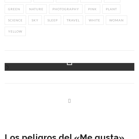
GREEN
NATURE
PHOTOGRAPHY
PINK
PLANT
SCIENCE
SKY
SLEEP
TRAVEL
WHITE
WOMAN
YELLOW
Instagram Feed
Los peligros del «Me gusta»