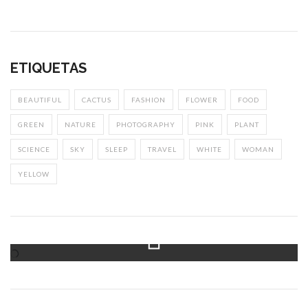
ETIQUETAS
BEAUTIFUL
CACTUS
FASHION
FLOWER
FOOD
GREEN
NATURE
PHOTOGRAPHY
PINK
PLANT
SCIENCE
SKY
SLEEP
TRAVEL
WHITE
WOMAN
YELLOW
Instagram Feed