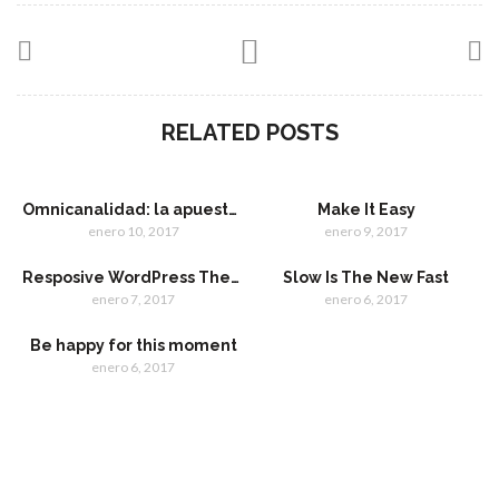
RELATED POSTS
Omnicanalidad: la apuesta de Walmart dirigida al nuevo cliente digital
Make It Easy
enero 10, 2017
enero 9, 2017
Resposive WordPress Theme
Slow Is The New Fast
enero 7, 2017
enero 6, 2017
Be happy for this moment
enero 6, 2017