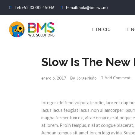
Tel: +52 33382 45046
E-mail: hola@bmsws.mx
INICIO
N
Slow Is The New 
Add Comment
enero 6, 2017
By
Jorge Nuño
Integer eleifend vulputate odio, laoreet dapibus
lacus lacus feugiat lacus, non ullamcorper ipsu
magna fermentum ex, vitae ornare erat neque eg
at lorem. Proin tempus, nisl at congue placerat,
Aenean tempus sit amet lorem id gravida. Suspen