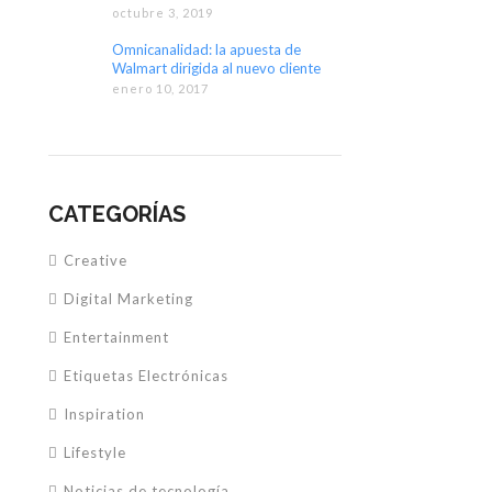
octubre 3, 2019
Omnicanalidad: la apuesta de
Walmart dirigida al nuevo cliente
digital
enero 10, 2017
CATEGORÍAS
Creative
Digital Marketing
Entertainment
Etiquetas Electrónicas
Inspiration
Lifestyle
Noticias de tecnología