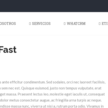
OSOTROS
SERVICIOS
WHATCRM
ET
Fast
 ante efficitur condimentum. Sed sodales, orci nec laoreet facilisis,
m sem nec est. Quisque euismod, justo non tempus vulputate, erat
et massa. Praesent lectus leo, molestie eget iaculis ut, consequat
 dolor metus consectetur augue, ac fringilla urna turpis ac neque.
disse massa nunc, viverra ut nisi a, rutrum porta odio. Vivamus in