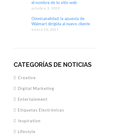
el nombre de tu sitio web
octubre 3, 2019
Omnicanalidad: la apuesta de
Walmart dirigida al nuevo cliente
digital
enero 10, 2017
CATEGORÍAS DE NOTICIAS
Creative
Digital Marketing
Entertainment
Etiquetas Electrónicas
Inspiration
Lifestyle