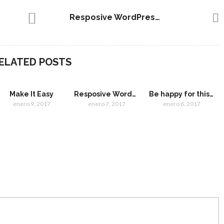
Resposive WordPress Theme
ELATED POSTS
Make It Easy
Resposive WordPress Theme
Be happy for this moment
enero 9, 2017
enero 7, 2017
enero 6, 2017