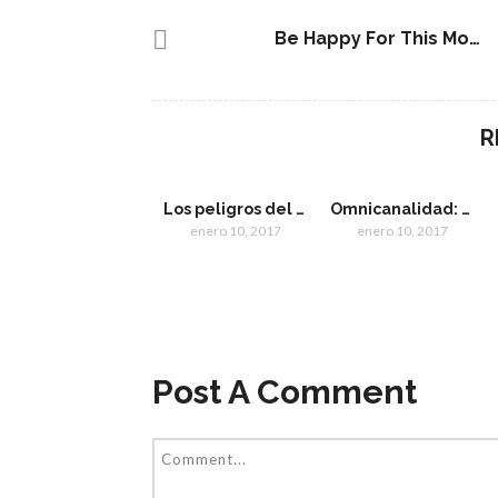
Be Happy For This Moment
R
Los peligros del «Me gusta» en Facebook
Omnicanalidad: la apuesta de Walmart dirigida al nuevo cliente digital
enero 10, 2017
enero 10, 2017
Post A Comment