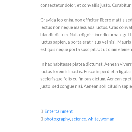
consectetur dolor, et convallis justo. Curabitur
Gravida leo enim, non efficitur libero mattis se
lectus non neque malesuada luctus. Cras convalli
blandit dictum. Nulla dignissim odio urna, eget b
luctus sapien, a porta erat risus vel nisi. Maur
est quis neque porta suscipit. Ut ut diam eleme
In hac habitasse platea dictumst. Aenean viverr
luctus lorem id mattis. Fusce imperdiet a ligula 
scelerisque felis eu finibus dictum. Aenean ege
justo, sed congue nisi. Aenean sollicitudin sapie
Entertainment
photography
,
science
,
white
,
woman