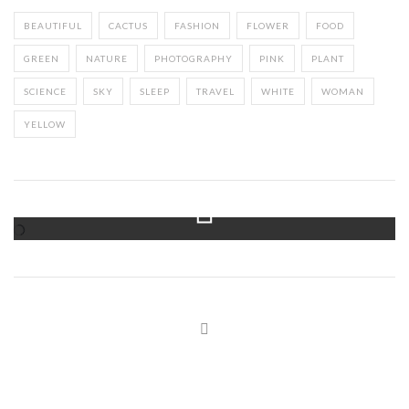
BEAUTIFUL
CACTUS
FASHION
FLOWER
FOOD
GREEN
NATURE
PHOTOGRAPHY
PINK
PLANT
SCIENCE
SKY
SLEEP
TRAVEL
WHITE
WOMAN
YELLOW
Instagram Feed