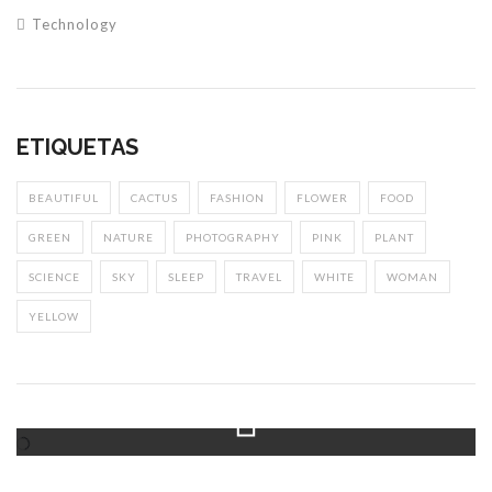
Technology
ETIQUETAS
BEAUTIFUL
CACTUS
FASHION
FLOWER
FOOD
GREEN
NATURE
PHOTOGRAPHY
PINK
PLANT
SCIENCE
SKY
SLEEP
TRAVEL
WHITE
WOMAN
YELLOW
Instagram Feed