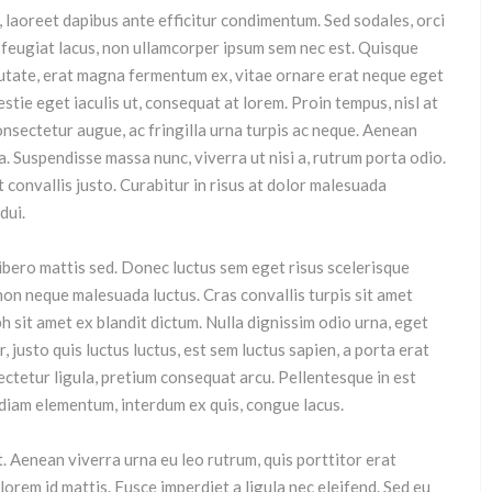
, laoreet dapibus ante efficitur condimentum. Sed sodales, orci
us feugiat lacus, non ullamcorper ipsum sem nec est. Quisque
utate, erat magna fermentum ex, vitae ornare erat neque eget
stie eget iaculis ut, consequat at lorem. Proin tempus, nisl at
nsectetur augue, ac fringilla urna turpis ac neque. Aenean
. Suspendisse massa nunc, viverra ut nisi a, rutrum porta odio.
 convallis justo. Curabitur in risus at dolor malesuada
dui.
libero mattis sed. Donec luctus sem eget risus scelerisque
non neque malesuada luctus. Cras convallis turpis sit amet
bh sit amet ex blandit dictum. Nulla dignissim odio urna, eget
, justo quis luctus luctus, est sem luctus sapien, a porta erat
sectetur ligula, pretium consequat arcu. Pellentesque in est
t diam elementum, interdum ex quis, congue lacus.
. Aenean viverra urna eu leo rutrum, quis porttitor erat
lorem id mattis. Fusce imperdiet a ligula nec eleifend. Sed eu