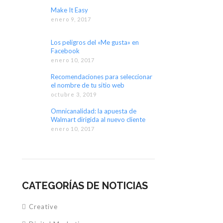
Make It Easy
enero 9, 2017
Los peligros del «Me gusta» en
Facebook
enero 10, 2017
Recomendaciones para seleccionar
el nombre de tu sitio web
octubre 3, 2019
Omnicanalidad: la apuesta de
Walmart dirigida al nuevo cliente
digital
enero 10, 2017
CATEGORÍAS DE NOTICIAS
Creative