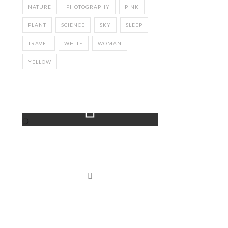
NATURE
PHOTOGRAPHY
PINK
PLANT
SCIENCE
SKY
SLEEP
TRAVEL
WHITE
WOMAN
YELLOW
Instagram Feed