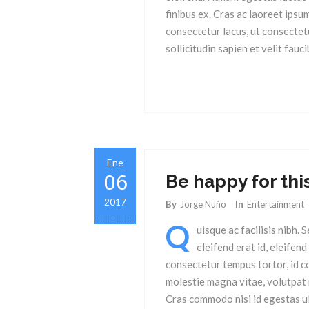
finibus ex. Cras ac laoreet ipsu
consectetur lacus, ut consectet
sollicitudin sapien et velit fauci
Ene
06
Be happy for th
2017
By
Jorge Nuño
In
Entertainment
Q
uisque ac facilisis nibh. 
eleifend erat id, eleifen
consectetur tempus tortor, id c
molestie magna vitae, volutpat n
Cras commodo nisi id egestas ul