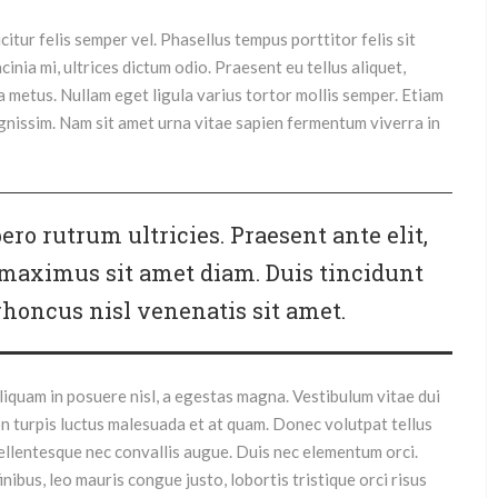
ficitur felis semper vel. Phasellus tempus porttitor felis sit
acinia mi, ultrices dictum odio. Praesent eu tellus aliquet,
la metus. Nullam eget ligula varius tortor mollis semper. Etiam
ignissim. Nam sit amet urna vitae sapien fermentum viverra in
ero rutrum ultricies. Praesent ante elit,
, maximus sit amet diam. Duis tincidunt
rhoncus nisl venenatis sit amet.
iquam in posuere nisl, a egestas magna. Vestibulum vitae dui
on turpis luctus malesuada et at quam. Donec volutpat tellus
Pellentesque nec convallis augue. Duis nec elementum orci.
finibus, leo mauris congue justo, lobortis tristique orci risus