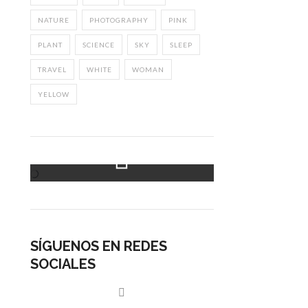
NATURE
PHOTOGRAPHY
PINK
PLANT
SCIENCE
SKY
SLEEP
TRAVEL
WHITE
WOMAN
YELLOW
Instagram Feed
SÍGUENOS EN REDES
SOCIALES