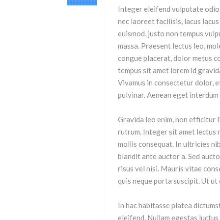
Integer eleifend vulputate odio
nec laoreet facilisis, lacus lac
euismod, justo non tempus vulp
massa. Praesent lectus leo, mole
congue placerat, dolor metus co
tempus sit amet lorem id gravida
Vivamus in consectetur dolor, et
pulvinar. Aenean eget interdum 
Gravida leo enim, non efficitur 
rutrum. Integer sit amet lectus 
mollis consequat. In ultricies ni
blandit ante auctor a. Sed auctor
risus vel nisi. Mauris vitae con
quis neque porta suscipit. Ut u
In hac habitasse platea dictumst
eleifend. Nullam egestas luctus 