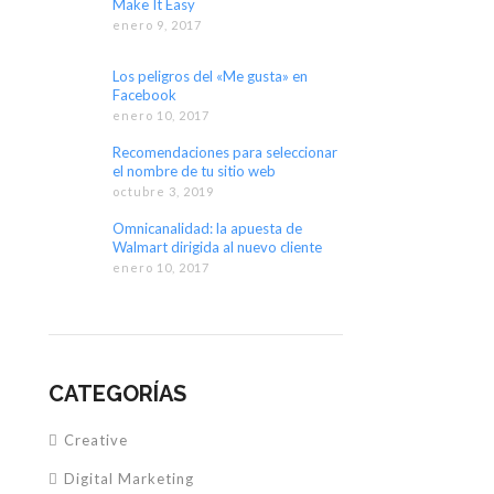
Make It Easy
enero 9, 2017
Los peligros del «Me gusta» en
Facebook
enero 10, 2017
Recomendaciones para seleccionar
el nombre de tu sitio web
octubre 3, 2019
Omnicanalidad: la apuesta de
Walmart dirigida al nuevo cliente
digital
enero 10, 2017
CATEGORÍAS
Creative
Digital Marketing