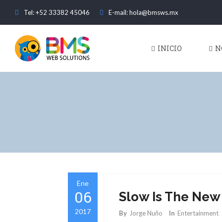
Tel: +52 33382 45046
E-mail: hola@bmsws.mx
INICIO
N
Ene
06
Slow Is The New
2017
By
Jorge Nuño
In
Entertainment