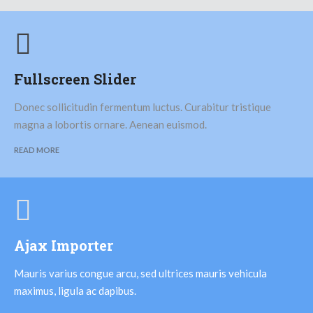
Fullscreen Slider
Donec sollicitudin fermentum luctus. Curabitur tristique
magna a lobortis ornare. Aenean euismod.
READ MORE
Ajax Importer
Mauris varius congue arcu, sed ultrices mauris vehicula
maximus, ligula ac dapibus.