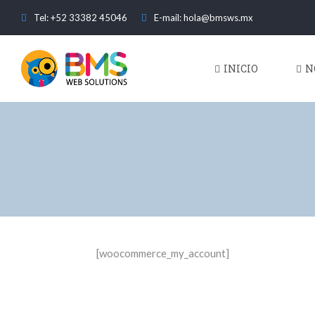
Tel: +52 33382 45046
E-mail: hola@bmsws.mx
INICIO
N
[woocommerce_my_account]