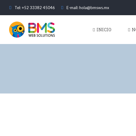
Tel: +52 33382 45046
E-mail: hola@bmsws.mx
INICIO
N