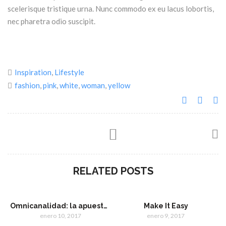
scelerisque tristique urna. Nunc commodo ex eu lacus lobortis,
nec pharetra odio suscipit.
Inspiration
,
Lifestyle
fashion
,
pink
,
white
,
woman
,
yellow
RELATED POSTS
Omnicanalidad: la apuesta de Walmart dirigida al nuevo cliente digital
Make It Easy
enero 10, 2017
enero 9, 2017