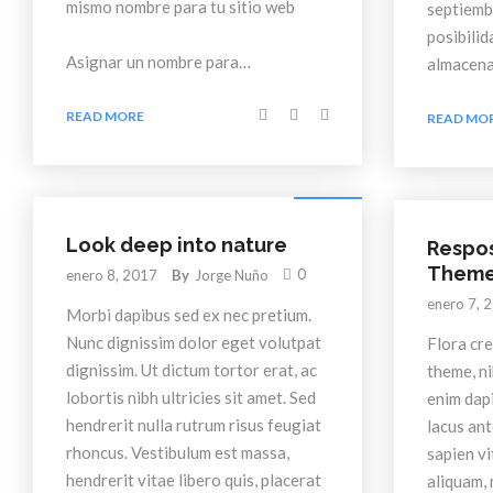
mismo nombre para tu sitio web
septiemb
posibilid
Asignar un nombre para…
almacen
READ MORE
READ MO
Lifestyle
Look deep into nature
Respo
Them
0
enero 8, 2017
By
Jorge Nuño
enero 7, 
Morbi dapibus sed ex nec pretium.
Nunc dignissim dolor eget volutpat
Flora cr
dignissim. Ut dictum tortor erat, ac
theme, ni
lobortis nibh ultricies sit amet. Sed
enim dapi
hendrerit nulla rutrum risus feugiat
lacus ant
rhoncus. Vestibulum est massa,
sapien vi
hendrerit vitae libero quis, placerat
aliquam, 