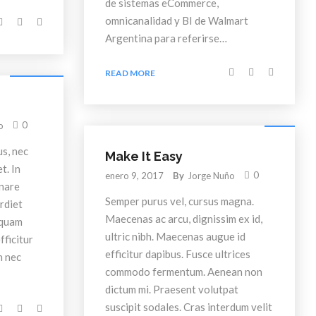
de sistemas eCommerce,
omnicanalidad y BI de Walmart
Argentina para referirse…
Technology
READ MORE
Story
0
o
s, nec
Make It Easy
t. In
0
enero 9, 2017
By
Jorge Nuño
rnare
Semper purus vel, cursus magna.
erdiet
Maecenas ac arcu, dignissim ex id,
iquam
ultric nibh. Maecenas augue id
fficitur
efficitur dapibus. Fusce ultrices
n nec
commodo fermentum. Aenean non
dictum mi. Praesent volutpat
suscipit sodales. Cras interdum velit