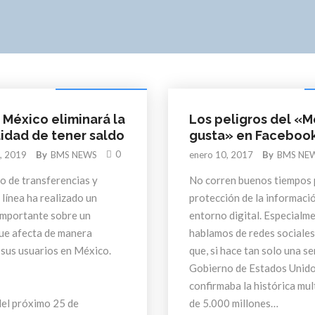
Noticias de tecnología
D
 México eliminará la
Los peligros del «M
lidad de tener saldo
gusta» en Faceboo
0
, 2019
By
BMS NEWS
enero 10, 2017
By
BMS NE
io de transferencias y
No corren buenos tiempos 
línea ha realizado un
protección de la informació
importante sobre un
entorno digital. Especialme
ue afecta de manera
hablamos de redes sociales.
 sus usuarios en México.
que, si hace tan solo una s
Gobierno de Estados Unid
confirmaba la histórica mul
del próximo 25 de
de 5.000 millones…