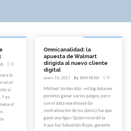
igital Marketing
Etiquetas Electrónicas
e
Omnicanalidad: la
k
apuesta de Walmart
dirigida al nuevo cliente
0
WS
digital
para la
0
enero 10, 2017
By
BMS NEWS
n en el
Michael Jordan dijo: «el big data me
nte si
permitió ganar varios juegos, pero
 Y es
con el data warehouse (la
emana el
centralización de los datos) fue que
os
gané una liga». Quien recordó la
ta
frase fue Sebastián Rojas, gerente