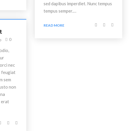
sed dapibus imperdiet. Nunc tempus
tempus semper.…
Entertainment
READ MORE
t
0
o
odio,
tur
orci nec
s feugiat
um sem
justo non
gna
 erat