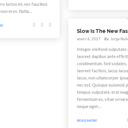
ro luctus mi, nec faucibus
 non eros. Nulla…
RE
Slow Is The New Fas
enero 6, 2017
By
Jorge Nuñ
Integer eleifend vulputate 
laoreet dapibus ante effici
condimentum. Sed sodales, 
laoreet facilisis, lacus lacu
lacus, non ullamcorper ips
nec est. Quisque euismod, 
tempus vulputate, erat ma
fermentum ex, vitae ornare
neque eget…
READ MORE