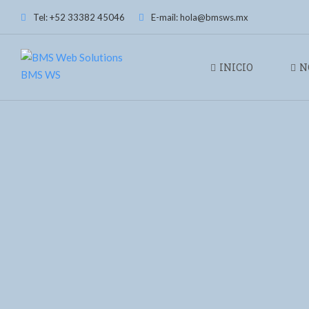
Tel: +52 33382 45046
E-mail: hola@bmsws.mx
INICIO
N