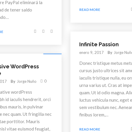
re PayPal eliminará la
ad de tener saldo
READ MORE
ado…
RE
Infinite Passion
Creative
enero 9, 2017
By
Jorge Nuñ
Donec tristique metus metu
sive WordPress
cursus justo ultrices sit ame
e
iaculis tristique nulla, eu o
0
2017
By
Jorge Nuño
urna varius ut. Cras at imp
eative wordPress
quam. Ut id odio magna. Al
bh id iaculis hendrerit, orci
luctus vehicula nunc, eget e
bus mauris, in pulvinar
sem vestibulum nec. Aenea
e nec quam. Ut fringilla nec
finibus lorem,…
tae porttitor. Mauris
nisl vitae euismod feugiat,
READ MORE